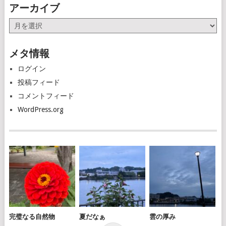
アーカイブ
ア
ー
カ
メタ情報
イ
ブ
ログイン
投稿フィード
コメントフィード
WordPress.org
完璧なる自然物
夏だなぁ
雲の厚み