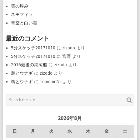
雲の厚み
ネモフィラ
青空と白い雲
最近のコメント
5分スケッチ20171010
に
zizodo
より
5分スケッチ20171010
に
官野
より
2016最後の納涼船
に
zizodo
より
鵜とウナギ
に
zizodo
より
鵜とウナギ
に
Tomomi NL
より
2026年8月
日
月
火
水
木
金
土