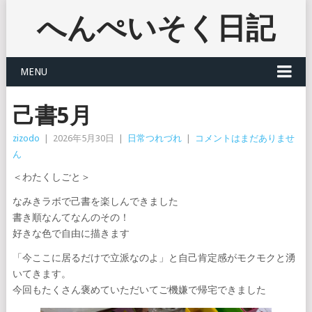
へんぺいそく日記
MENU
己書5月
zizodo
|
2026年5月30日
|
日常つれづれ
|
コメントはまだありませ
ん
＜わたくしごと＞
なみきラボで己書を楽しんできました
書き順なんてなんのその！
好きな色で自由に描きます
「今ここに居るだけで立派なのよ」と自己肯定感がモクモクと湧
いてきます。
今回もたくさん褒めていただいてご機嫌で帰宅できました