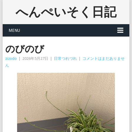
へんぺいそく日記
MENU
のびのび
zizodo
|
2026年5月27日
|
日常つれづれ
|
コメントはまだありませ
ん