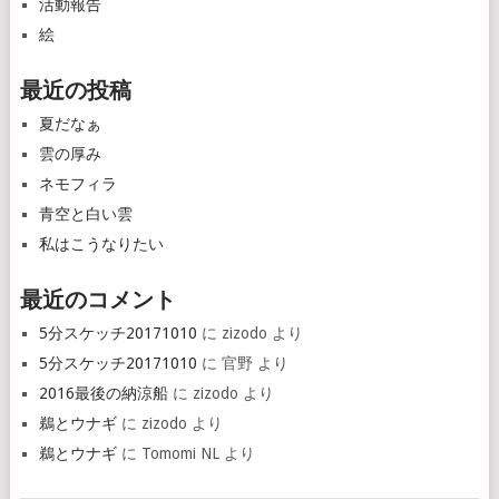
活動報告
絵
最近の投稿
夏だなぁ
雲の厚み
ネモフィラ
青空と白い雲
私はこうなりたい
最近のコメント
5分スケッチ20171010
に
zizodo
より
5分スケッチ20171010
に
官野
より
2016最後の納涼船
に
zizodo
より
鵜とウナギ
に
zizodo
より
鵜とウナギ
に
Tomomi NL
より