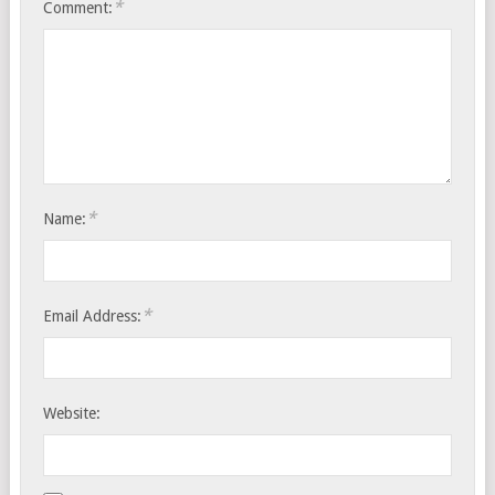
*
Comment:
*
Name:
*
Email Address:
Website: