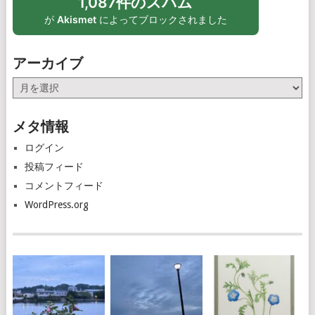
1,087件のスパム
が
Akismet
によってブロックされました
アーカイブ
ア
ー
カ
メタ情報
イ
ブ
ログイン
投稿フィード
コメントフィード
WordPress.org