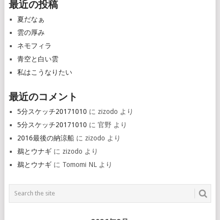
最近の投稿
夏だなぁ
雲の厚み
ネモフィラ
青空と白い雲
私はこうなりたい
最近のコメント
5分スケッチ20171010
に
zizodo
より
5分スケッチ20171010
に
官野
より
2016最後の納涼船
に
zizodo
より
鵜とウナギ
に
zizodo
より
鵜とウナギ
に
Tomomi NL
より