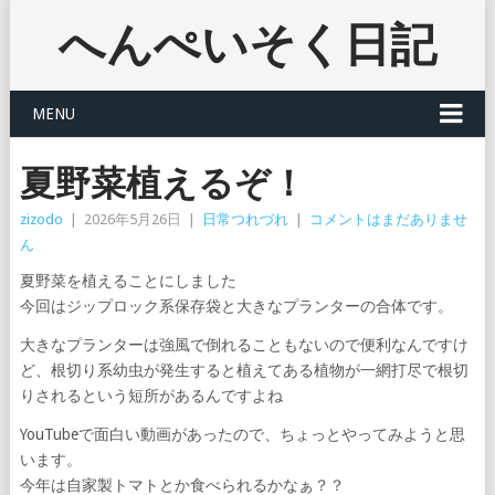
へんぺいそく日記
MENU
夏野菜植えるぞ！
zizodo
|
2026年5月26日
|
日常つれづれ
|
コメントはまだありませ
ん
夏野菜を植えることにしました
今回はジップロック系保存袋と大きなプランターの合体です。
大きなプランターは強風で倒れることもないので便利なんですけ
ど、根切り系幼虫が発生すると植えてある植物が一網打尽で根切
りされるという短所があるんですよね
YouTubeで面白い動画があったので、ちょっとやってみようと思
います。
今年は自家製トマトとか食べられるかなぁ？？