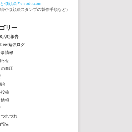
似顔絵のzizodo.com
顔絵や似顔絵スタンプの製作手順など）
ゴリー
18活動報告
rinbeer勉強ログ
仕事情報
知らせ
日の血圧
護
顔絵
帯投稿
着情報
行
常つれづれ
動報告