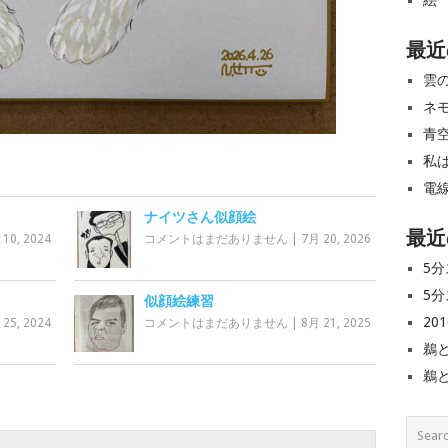
絵
最近
雲
ネ
青
私
電
ナイツさん似顔絵
最近
 10, 2024
コメントはまだありません
|
7月 20, 2026
5分
5分
似顔絵練習
20
 25, 2024
コメントはまだありません
|
8月 21, 2025
鵜
鵜