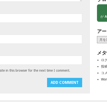
が
A
アー
ア
ー
カ
メタ
イ
ブ
ロ
投
te in this browser for the next time I comment.
コ
Wor