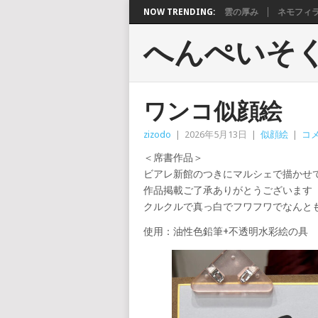
NOW TRENDING:
雲の厚み
ネモフィ
へんぺいそ
ワンコ似顔絵
zizodo
|
2026年5月13日
|
似顔絵
|
コ
＜席書作品＞
ビアレ新館のつきにマルシェで描かせ
作品掲載ご了承ありがとうございます
クルクルで真っ白でフワフワでなんと
使用：油性色鉛筆+不透明水彩絵の具