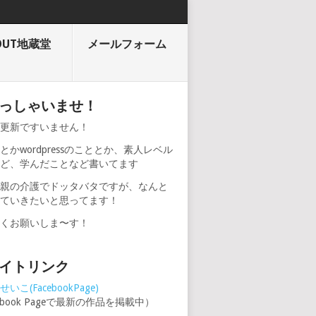
OUT地蔵堂
メールフォーム
っしゃいませ！
期更新ですいません！
とかwordpressのこととか、素人レベル
けど、学んだことなど書いてます
、親の介護でドッタバタですが、なんと
けていきたいと思ってます！
しくお願いしま〜す！
イトリンク
いこ(FacebookPage)
cebook Pageで最新の作品を掲載中）