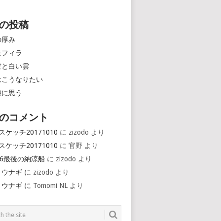
の投稿
の厚み
モフィラ
空と白い雲
はこうなりたい
線に思う
のコメント
スケッチ20171010
に
zizodo
より
スケッチ20171010
に
官野
より
16最後の納涼船
に
zizodo
より
とウナギ
に
zizodo
より
とウナギ
に
Tomomi NL
より