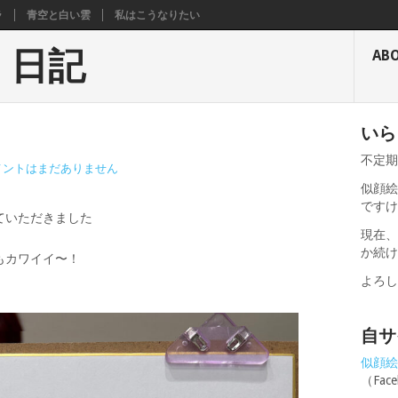
ラ
青空と白い雲
私はこうなりたい
く日記
AB
いら
不定
メントはまだありません
似顔絵
です
ていただきました
現在
か続
もカワイイ〜！
よろ
自サ
似顔絵せ
（Fa