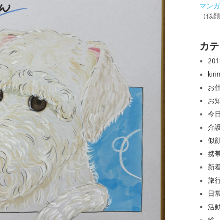
マンガと
（似
カテ
20
ki
お
お
今
介
似
携
新
旅
日
活