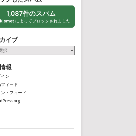
1,087件のスパム
kismet
によってブロックされました
カイブ
情報
グイン
稿フィード
メントフィード
dPress.org