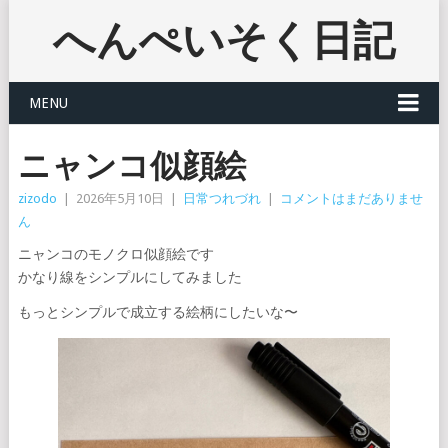
へんぺいそく日記
MENU
ニャンコ似顔絵
zizodo
|
2026年5月10日
|
日常つれづれ
|
コメントはまだありませ
ん
ニャンコのモノクロ似顔絵です
かなり線をシンプルにしてみました
もっとシンプルで成立する絵柄にしたいな〜