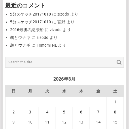
最近のコメント
5分スケッチ20171010
に
zizodo
より
5分スケッチ20171010
に
官野
より
2016最後の納涼船
に
zizodo
より
鵜とウナギ
に
zizodo
より
鵜とウナギ
に
Tomomi NL
より
2026年8月
日
月
火
水
木
金
土
1
2
3
4
5
6
7
8
9
10
11
12
13
14
15