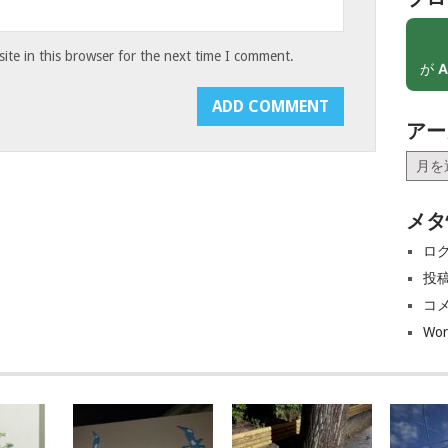
te in this browser for the next time I comment.
が
A
アー
ア
ー
カ
メタ
イ
ブ
ロ
投
コ
Wor