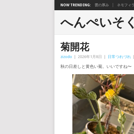
NOW TRENDING:
雲の厚み
ネモフィ
へんぺいそ
菊開花
zizodo
|
2026年1月8日
|
日常つれづれ
秋の日差しと黄色い菊。いいですね〜