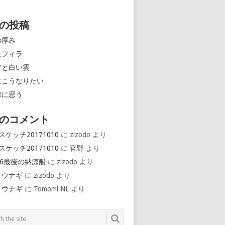
の投稿
の厚み
モフィラ
空と白い雲
はこうなりたい
線に思う
のコメント
スケッチ20171010
に
zizodo
より
スケッチ20171010
に
官野
より
16最後の納涼船
に
zizodo
より
とウナギ
に
zizodo
より
とウナギ
に
Tomomi NL
より