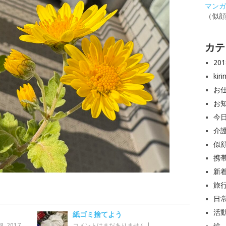
マンガと
（似
カテ
20
ki
お
お
今
介
似
携
新
旅
日
活
紙ゴミ捨てよう
8, 2017
コメントはまだありません
|