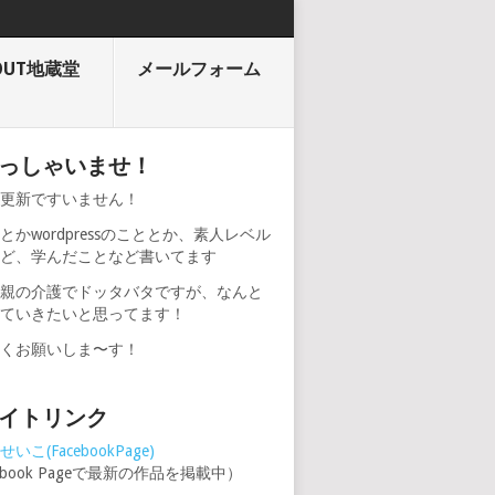
OUT地蔵堂
メールフォーム
っしゃいませ！
期更新ですいません！
とかwordpressのこととか、素人レベル
けど、学んだことなど書いてます
、親の介護でドッタバタですが、なんと
けていきたいと思ってます！
しくお願いしま〜す！
イトリンク
いこ(FacebookPage)
cebook Pageで最新の作品を掲載中）