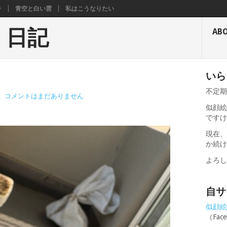
ラ
青空と白い雲
私はこうなりたい
く日記
AB
いら
不定
|
コメントはまだありません
似顔絵
です
現在
か続
よろ
自サ
似顔絵せ
（Fa