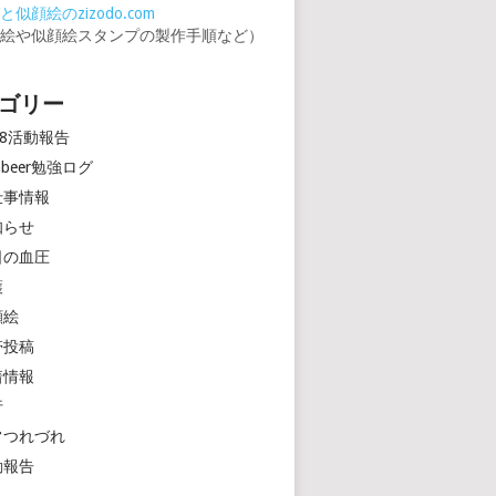
似顔絵のzizodo.com
顔絵や似顔絵スタンプの製作手順など）
ゴリー
18活動報告
rinbeer勉強ログ
仕事情報
知らせ
日の血圧
護
顔絵
帯投稿
着情報
行
常つれづれ
動報告