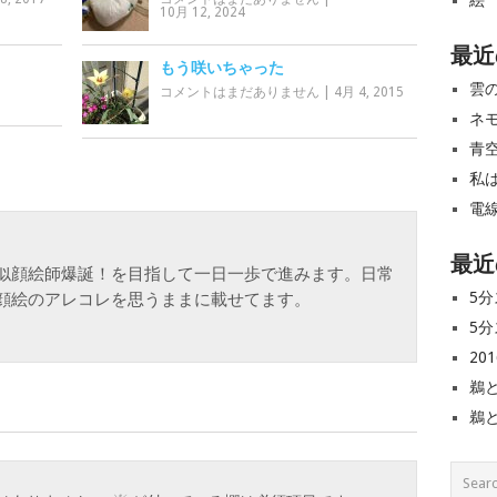
絵
10月 12, 2024
最近
もう咲いちゃった
雲
コメントはまだありません
|
4月 4, 2015
ネ
青
私
電
最近
似顔絵師爆誕！を目指して一日一歩で進みます。日常
5分
顔絵のアレコレを思うままに載せてます。
5分
20
鵜
鵜