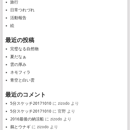
旅行
日常つれづれ
活動報告
絵
最近の投稿
完璧なる自然物
夏だなぁ
雲の厚み
ネモフィラ
青空と白い雲
最近のコメント
5分スケッチ20171010
に
zizodo
より
5分スケッチ20171010
に
官野
より
2016最後の納涼船
に
zizodo
より
鵜とウナギ
に
zizodo
より