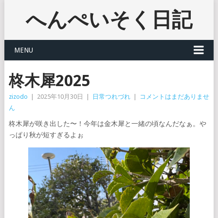
へんぺいそく日記
MENU
柊木犀2025
zizodo
|
2025年10月30日
|
日常つれづれ
|
コメントはまだありませ
ん
柊木犀が咲き出した〜！今年は金木犀と一緒の頃なんだなぁ。や
っぱり秋が短すぎるよぉ