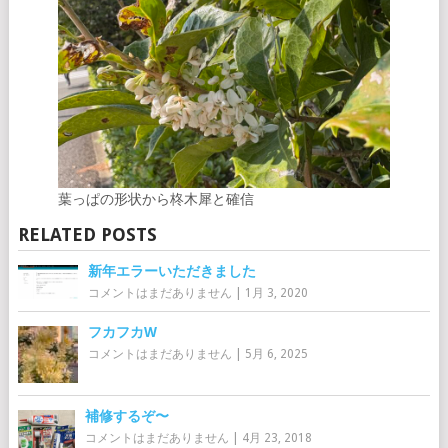
葉っぱの形状から柊木犀と確信
RELATED POSTS
新年エラーいただきました
コメントはまだありません
|
1月 3, 2020
フカフカW
コメントはまだありません
|
5月 6, 2025
補修するぞ〜
コメントはまだありません
|
4月 23, 2018