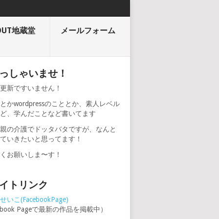
OUT地蔵堂
メールフォーム
っしゃいませ！
期更新ですいません！
とかwordpressのこととか、素人レベル
けど、学んだことなど書いてます
、親の介護でドッタバタですが、なんと
けていきたいと思ってます！
しくお願いしま〜す！
イトリンク
いこ(FacebookPage)
cebook Pageで最新の作品を掲載中）