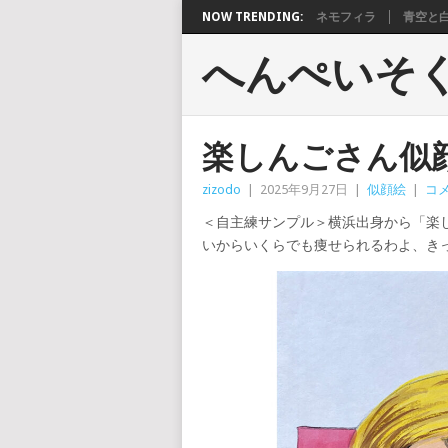
NOW TRENDING:
ネモフィラ
青空と
へんぺいそ
楽しんごさん似
zizodo
|
2025年9月27日
|
似顔絵
|
コ
＜自主練サンプル＞横浜出身から「楽
いからいくらでも痩せられるわよ、き