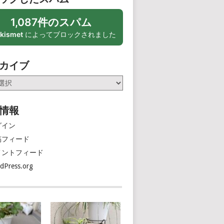
1,087件のスパム
kismet
によってブロックされました
カイブ
情報
グイン
稿フィード
メントフィード
dPress.org