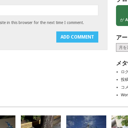
が
A
te in this browser for the next time I comment.
アー
ア
ー
カ
メタ
イ
ブ
ロ
投
コ
Wor