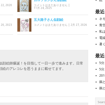
絵
ムロツヨシさん似顔絵
 22, 2020
コメントはまだありません
|
11月 24, 2025
最近
ネ
五大路子さん似顔絵
青
 20, 2023
コメントはまだありません
|
2月 27, 2026
私
電
暑
最近
5分
似顔絵師爆誕！を目指して一日一歩で進みます。日常
顔絵のアレコレを思うままに載せてます。
5分
20
鵜
鵜