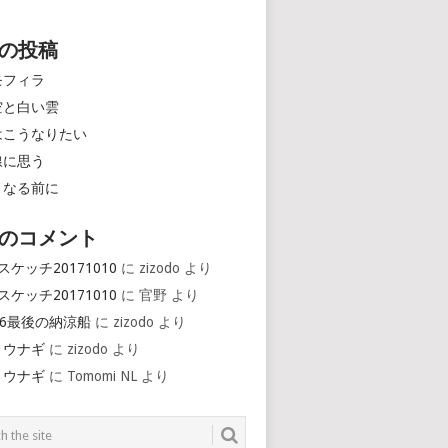
の投稿
モフィラ
空と白い雲
はこうなりたい
線に思う
くなる前に
のコメント
スケッチ20171010
に
zizodo
より
スケッチ20171010
に
官野
より
16最後の納涼船
に
zizodo
より
とウナギ
に
zizodo
より
とウナギ
に
Tomomi NL
より