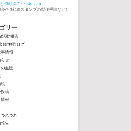
似顔絵のzizodo.com
顔絵や似顔絵スタンプの製作手順など）
ゴリー
18活動報告
rinbeer勉強ログ
仕事情報
知らせ
日の血圧
護
顔絵
帯投稿
着情報
行
常つれづれ
動報告