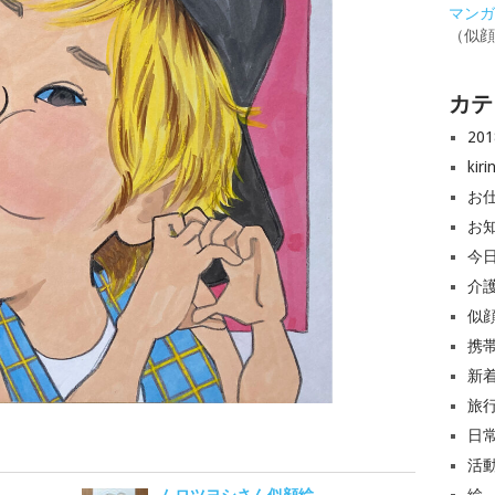
マンガと
（似
カテ
20
ki
お
お
今
介
似
携
新
旅
日
活