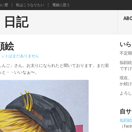
白い雲
私はこうなりたい
電線に思う
く日記
AB
顔絵
いら
不定
メントはまだありません
似顔絵
しんご」さん。お太りになられたと聞いております。まだ若
です
っと・・いいなぁ〜。
現在
か続
よろ
自サ
似顔絵せ
（Fa