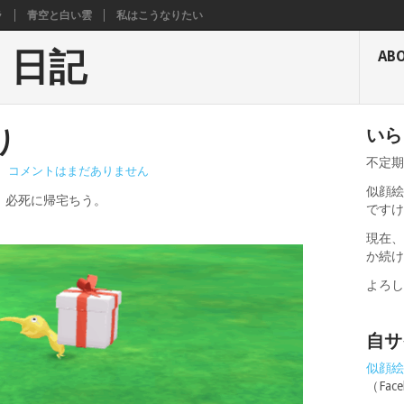
ラ
青空と白い雲
私はこうなりたい
く日記
AB
り
いら
不定
|
コメントはまだありません
似顔絵
、必死に帰宅ちう。
です
現在
か続
よろ
自サ
似顔絵せ
（Fa