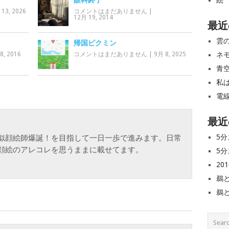
絵
眼科終了
 13, 2026
コメントはまだありません
|
12月 19, 2014
最近
雲
帰国ピクミン
ネ
8, 2016
コメントはまだありません
|
9月 8, 2025
青
私
電
最近
5分
似顔絵師爆誕！を目指して一日一歩で進みます。日常
顔絵のアレコレを思うままに載せてます。
5分
20
鵜
鵜