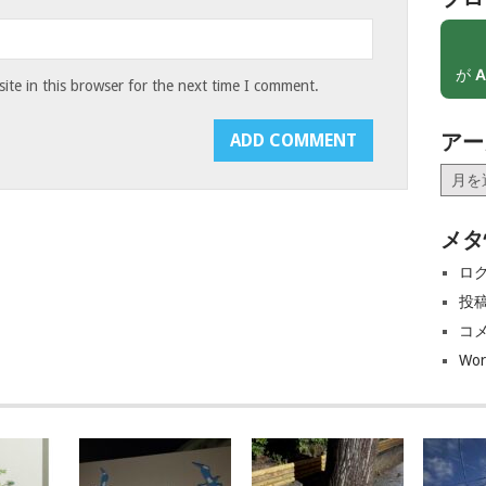
が
A
te in this browser for the next time I comment.
アー
ア
ー
カ
メタ
イ
ブ
ロ
投
コ
Wor