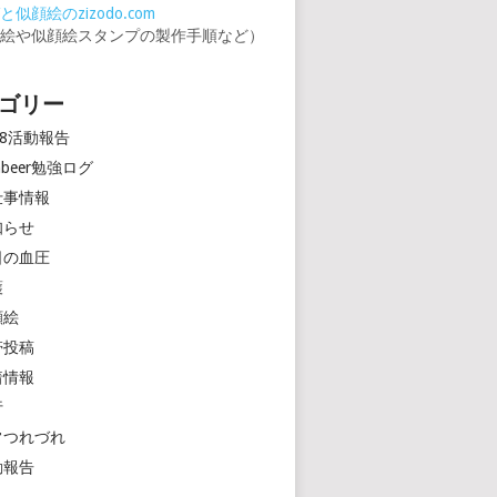
似顔絵のzizodo.com
顔絵や似顔絵スタンプの製作手順など）
ゴリー
18活動報告
rinbeer勉強ログ
仕事情報
知らせ
日の血圧
護
顔絵
帯投稿
着情報
行
常つれづれ
動報告