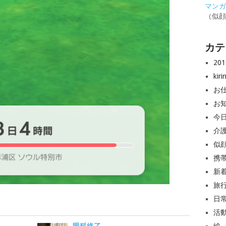
マンガと
（似
カテ
20
ki
お
お
今
介
似
携
新
旅
日
活