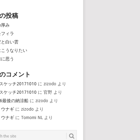
の投稿
の厚み
モフィラ
空と白い雲
はこうなりたい
線に思う
のコメント
スケッチ20171010
に
zizodo
より
スケッチ20171010
に
官野
より
16最後の納涼船
に
zizodo
より
とウナギ
に
zizodo
より
とウナギ
に
Tomomi NL
より