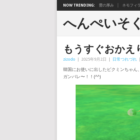
NOW TRENDING:
雲の厚み
ネモフィ
へんぺいそ
もうすぐおかえ
zizodo
|
2025年9月2日
|
日常つれづれ
韓国にお使いに出したピクミンちゃん
ガンバレ〜！！(^^)