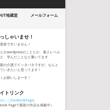
OUT地蔵堂
メールフォーム
っしゃいませ！
期更新ですいません！
とかwordpressのこととか、素人レベル
けど、学んだことなど書いてます
、親の介護でドッタバタですが、なんと
けていきたいと思ってます！
しくお願いしま〜す！
イトリンク
いこ(FacebookPage)
cebook Pageで最新の作品を掲載中）