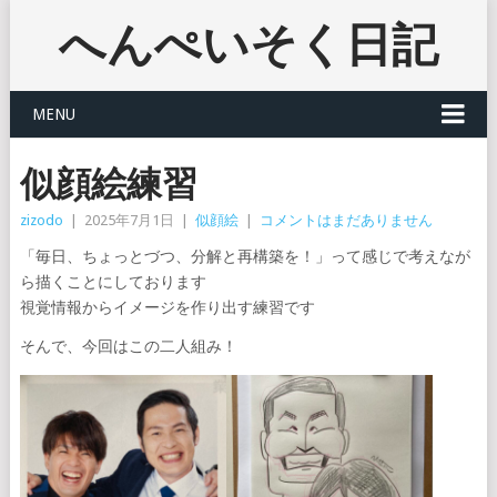
へんぺいそく日記
MENU
似顔絵練習
zizodo
|
2025年7月1日
|
似顔絵
|
コメントはまだありません
「毎日、ちょっとづつ、分解と再構築を！」って感じで考えなが
ら描くことにしております
視覚情報からイメージを作り出す練習です
そんで、今回はこの二人組み！