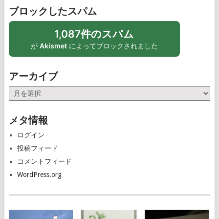
ブロックしたスパム
1,087件のスパム
が
Akismet
によってブロックされました
アーカイブ
ア
ー
カ
メタ情報
イ
ブ
ログイン
投稿フィード
コメントフィード
WordPress.org