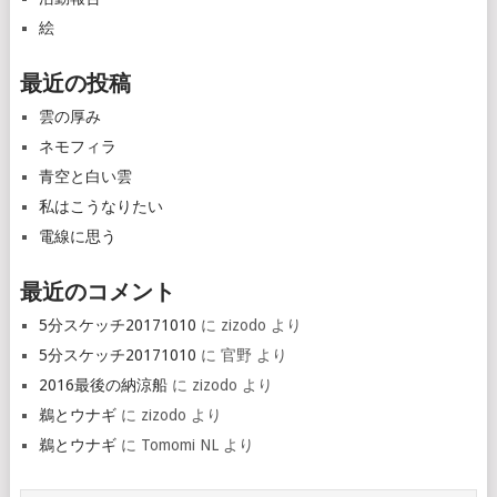
絵
最近の投稿
雲の厚み
ネモフィラ
青空と白い雲
私はこうなりたい
電線に思う
最近のコメント
5分スケッチ20171010
に
zizodo
より
5分スケッチ20171010
に
官野
より
2016最後の納涼船
に
zizodo
より
鵜とウナギ
に
zizodo
より
鵜とウナギ
に
Tomomi NL
より