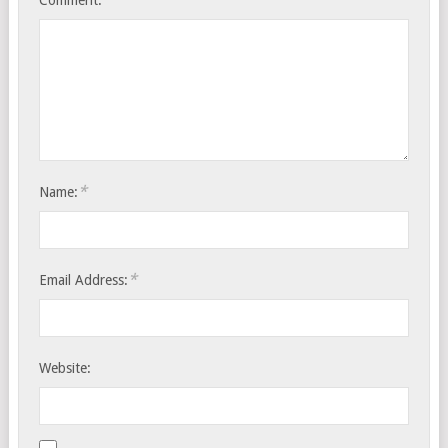
Comment:
*
Name:
*
Email Address:
Website: