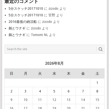
最近のコメント
5分スケッチ20171010
に
zizodo
より
5分スケッチ20171010
に
官野
より
2016最後の納涼船
に
zizodo
より
鵜とウナギ
に
zizodo
より
鵜とウナギ
に
Tomomi NL
より
2026年8月
日
月
火
水
木
金
土
1
2
3
4
5
6
7
8
9
10
11
12
13
14
15
16
17
18
19
20
21
22