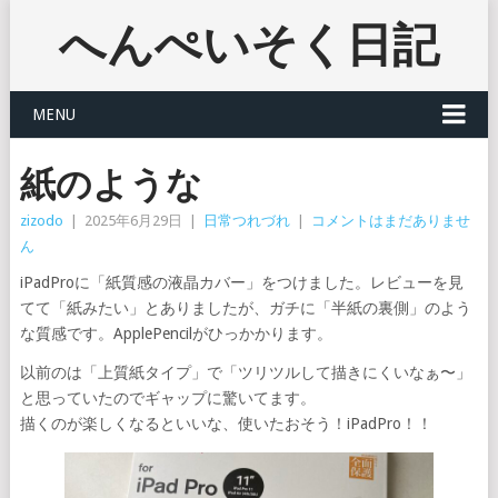
へんぺいそく日記
MENU
紙のような
zizodo
|
2025年6月29日
|
日常つれづれ
|
コメントはまだありませ
ん
iPadProに「紙質感の液晶カバー」をつけました。レビューを見
てて「紙みたい」とありましたが、ガチに「半紙の裏側」のよう
な質感です。ApplePencilがひっかかります。
以前のは「上質紙タイプ」で「ツリツルして描きにくいなぁ〜」
と思っていたのでギャップに驚いてます。
描くのが楽しくなるといいな、使いたおそう！iPadPro！！