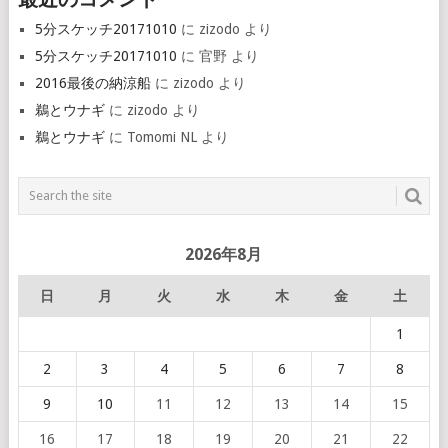
5分スケッチ20171010
に
zizodo
より
5分スケッチ20171010
に
官野
より
2016最後の納涼船
に
zizodo
より
鵜とウナギ
に
zizodo
より
鵜とウナギ
に
Tomomi NL
より
2026年8月
日
月
火
水
木
金
土
1
2
3
4
5
6
7
8
9
10
11
12
13
14
15
16
17
18
19
20
21
22