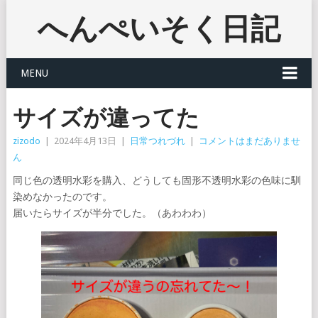
へんぺいそく日記
MENU
サイズが違ってた
zizodo
|
2024年4月13日
|
日常つれづれ
|
コメントはまだありませ
ん
同じ色の透明水彩を購入、どうしても固形不透明水彩の色味に馴
染めなかったのです。
届いたらサイズが半分でした。（あわわわ）