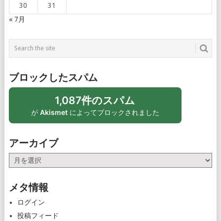
30
31
« 7月
ブロックしたスパム
1,087件のスパム
が
Akismet
によってブロックされました
アーカイブ
ア
ー
カ
メタ情報
イ
ブ
ログイン
投稿フィード