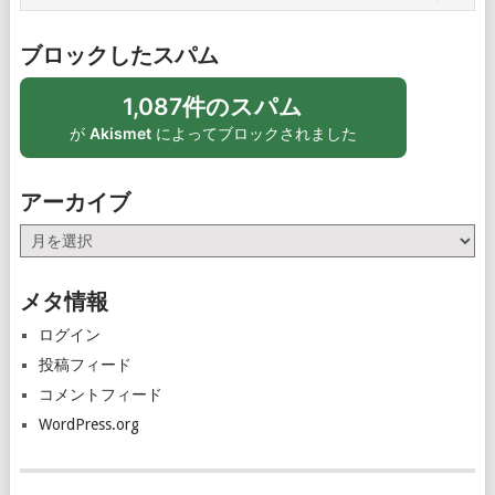
ブロックしたスパム
1,087件のスパム
が
Akismet
によってブロックされました
アーカイブ
ア
ー
カ
メタ情報
イ
ブ
ログイン
投稿フィード
コメントフィード
WordPress.org