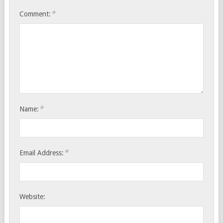
*
Comment:
*
Name:
*
Email Address:
Website: