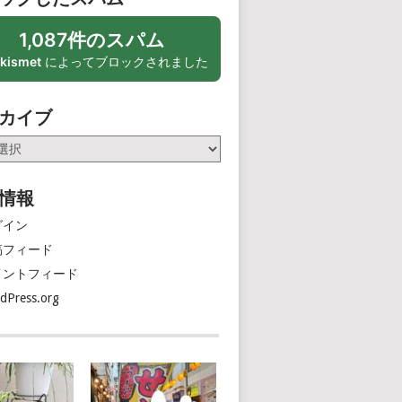
1,087件のスパム
kismet
によってブロックされました
カイブ
情報
グイン
稿フィード
メントフィード
dPress.org