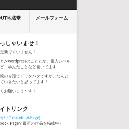
OUT地蔵堂
メールフォーム
っしゃいませ！
期更新ですいません！
とかwordpressのこととか、素人レベル
けど、学んだことなど書いてます
、親の介護でドッタバタですが、なんと
けていきたいと思ってます！
しくお願いしま〜す！
イトリンク
いこ(FacebookPage)
cebook Pageで最新の作品を掲載中）