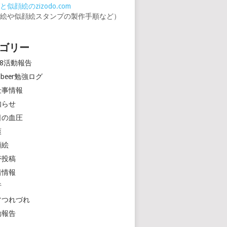
似顔絵のzizodo.com
顔絵や似顔絵スタンプの製作手順など）
ゴリー
18活動報告
rinbeer勉強ログ
仕事情報
知らせ
日の血圧
護
顔絵
帯投稿
着情報
行
常つれづれ
動報告