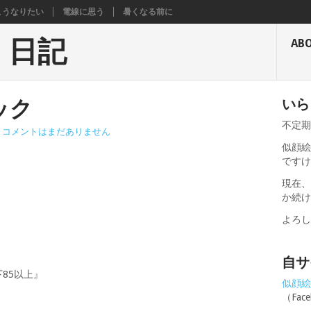
こうなりたい
電線に思う
暑くなる前に
く日記
AB
ック
いら
不定
コメントはまだありません
似顔絵
です
現在
か続
よろ
自サ
下85以上』
似顔絵せ
（Fa