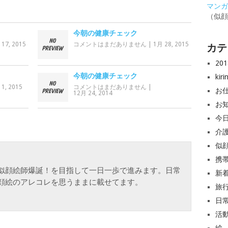
マンガと
（似
今朝の健康チェック
 17, 2015
コメントはまだありません
|
1月 28, 2015
カテ
20
今朝の健康チェック
ki
1, 2015
コメントはまだありません
|
お
12月 24, 2014
お
今
介
似
携
似顔絵師爆誕！を目指して一日一歩で進みます。日常
新
顔絵のアレコレを思うままに載せてます。
旅
日
活