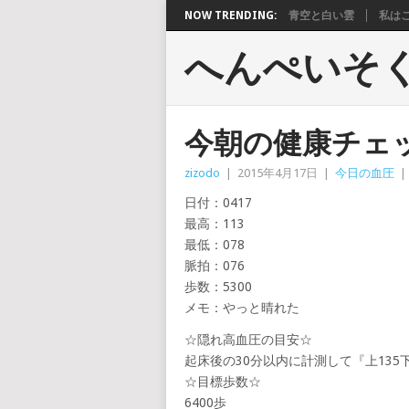
NOW TRENDING:
青空と白い雲
私は
へんぺいそ
今朝の健康チェ
zizodo
|
2015年4月17日
|
今日の血圧
|
日付：0417
最高：113
最低：078
脈拍：076
歩数：5300
メモ：やっと晴れた
☆隠れ高血圧の目安☆
起床後の30分以内に計測して『上135
☆目標歩数☆
6400歩