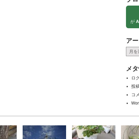
が
A
アー
ア
ー
カ
メタ
イ
ブ
ロ
投
コ
Wor