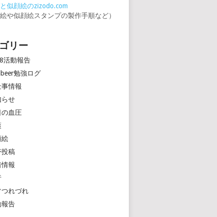
似顔絵のzizodo.com
顔絵や似顔絵スタンプの製作手順など）
ゴリー
18活動報告
rinbeer勉強ログ
仕事情報
知らせ
日の血圧
護
顔絵
帯投稿
着情報
行
常つれづれ
動報告