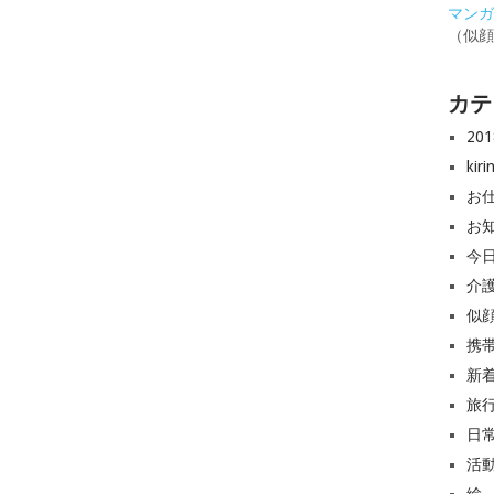
マンガと
（似
カテ
20
ki
お
お
今
介
似
携
新
旅
日
活