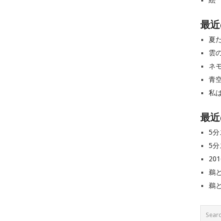
絵
最近
夏
雲
ネ
青
私
最近
5分
5分
20
鵜
鵜