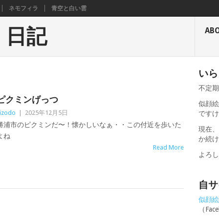
ネモフィラ
青空と白い雲
く日記
AB
いら
不定
ピクミンげっつ
似顔絵
izodo
|
2025年12月5日
です
勝浦市のピクミンだ〜！懐かしいなぁ・・この付近を歩いた
現在
よね
か続
Read More
よろ
自サ
似顔絵せ
（Fa