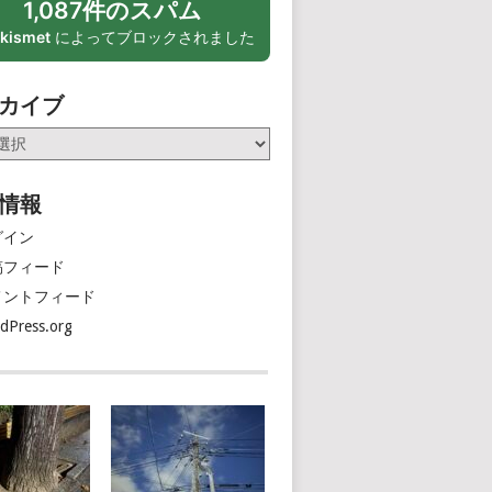
1,087件のスパム
kismet
によってブロックされました
カイブ
情報
グイン
稿フィード
メントフィード
dPress.org