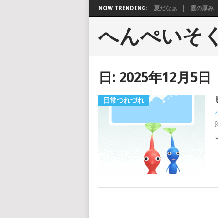
NOW TRENDING:
夏だなぁ
雲の厚み
へんぺいそ
日:
2025年12月5日
日常つれづれ
z