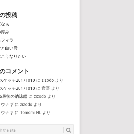
の投稿
だなぁ
の厚み
モフィラ
空と白い雲
はこうなりたい
のコメント
スケッチ20171010
に
zizodo
より
スケッチ20171010
に
官野
より
16最後の納涼船
に
zizodo
より
とウナギ
に
zizodo
より
とウナギ
に
Tomomi NL
より