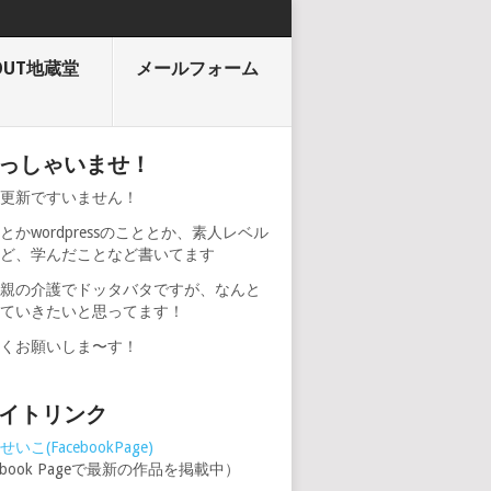
OUT地蔵堂
メールフォーム
っしゃいませ！
期更新ですいません！
とかwordpressのこととか、素人レベル
けど、学んだことなど書いてます
、親の介護でドッタバタですが、なんと
けていきたいと思ってます！
しくお願いしま〜す！
イトリンク
いこ(FacebookPage)
cebook Pageで最新の作品を掲載中）