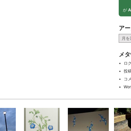
が
A
アー
ア
ー
カ
メタ
イ
ブ
ロ
投
コ
Wor