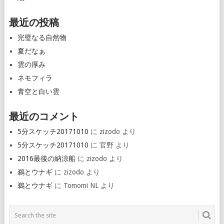
最近の投稿
完璧なる自然物
夏だなぁ
雲の厚み
ネモフィラ
青空と白い雲
最近のコメント
5分スケッチ20171010
に
zizodo
より
5分スケッチ20171010
に
官野
より
2016最後の納涼船
に
zizodo
より
鵜とウナギ
に
zizodo
より
鵜とウナギ
に
Tomomi NL
より