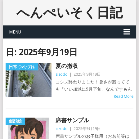
へんぺいそく日記
MENU
日:
2025年9月19日
夏の撤収
日常つれづれ
zizodo
|
2025年9月19日
ヨシズ終わりました！暑さが残ってて
も「いい加減に9月下旬」なんですもん
Read More
席書サンプル
似顔絵
zizodo
|
2025年9月19日
席書サンプルのお子様用（お名前等は