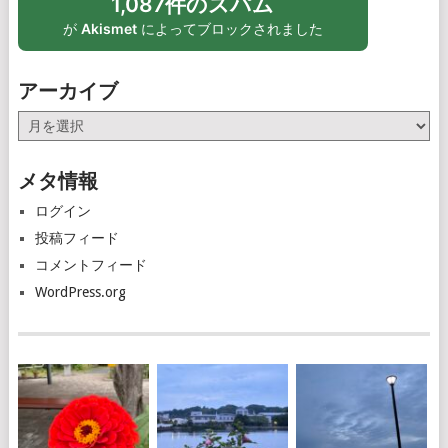
1,087件のスパム
が
Akismet
によってブロックされました
アーカイブ
ア
ー
カ
メタ情報
イ
ブ
ログイン
投稿フィード
コメントフィード
WordPress.org