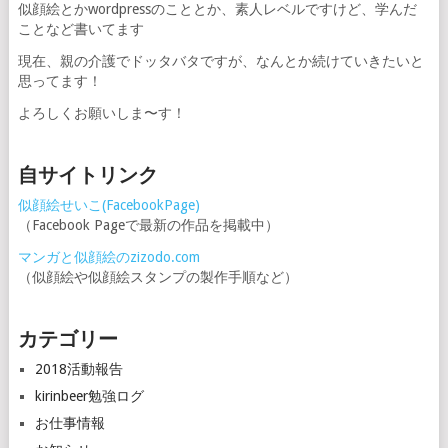
似顔絵とかwordpressのこととか、素人レベルですけど、学んだ
ことなど書いてます
現在、親の介護でドッタバタですが、なんとか続けていきたいと
思ってます！
よろしくお願いしま〜す！
自サイトリンク
似顔絵せいこ(FacebookPage)
（Facebook Pageで最新の作品を掲載中）
マンガと似顔絵のzizodo.com
（似顔絵や似顔絵スタンプの製作手順など）
カテゴリー
2018活動報告
kirinbeer勉強ログ
お仕事情報