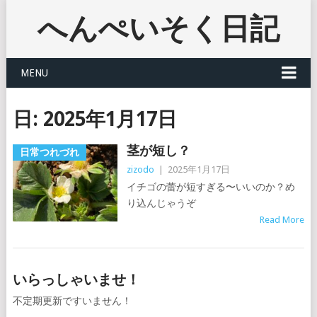
へんぺいそく日記
MENU
日:
2025年1月17日
茎が短し？
日常つれづれ
zizodo
|
2025年1月17日
イチゴの蕾が短すぎる〜いいのか？め
り込んじゃうぞ
Read More
いらっしゃいませ！
不定期更新ですいません！