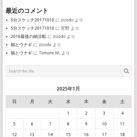
最近のコメント
5分スケッチ20171010
に
zizodo
より
5分スケッチ20171010
に
官野
より
2016最後の納涼船
に
zizodo
より
鵜とウナギ
に
zizodo
より
鵜とウナギ
に
Tomomi NL
より
2025年1月
日
月
火
水
木
金
土
1
2
3
4
5
6
7
8
9
10
11
12
13
14
15
16
17
18