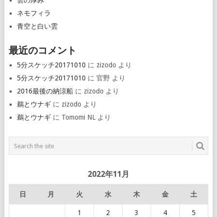
雲の厚み
ネモフィラ
青空と白い雲
最近のコメント
5分スケッチ20171010
に
zizodo
より
5分スケッチ20171010
に
官野
より
2016最後の納涼船
に
zizodo
より
鵜とウナギ
に
zizodo
より
鵜とウナギ
に
Tomomi NL
より
2022年11月
日
月
火
水
木
金
土
1
2
3
4
5