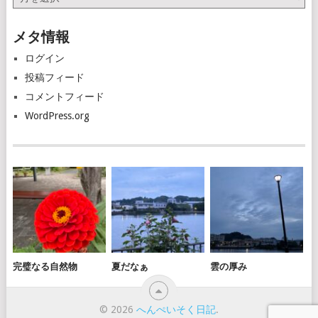
ー
カ
メタ情報
イ
ブ
ログイン
投稿フィード
コメントフィード
WordPress.org
完璧なる自然物
夏だなぁ
雲の厚み
© 2026
へんぺいそく日記
.