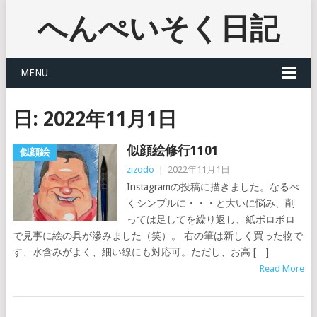
へんぺいそく日記
MENU
日:
2022年11月1日
似顔絵修行1101
似顔絵
zizodo
|
2022年11月1日
Instagramの投稿に描きました。なるべ
くシンプルに・・・と大いに悩み、削
っては足してを繰り返し、紙ボロボロ
で見事に絵の具が滲みました（笑）。 右の筆は新しく買った物で
す、水含みがよく、細い線にも対応可。ただし、お高 […]
Read More