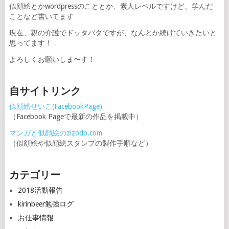
ジ
似顔絵とかwordpressのこととか、素人レベルですけど、学んだ
ことなど書いてます
送
現在、親の介護でドッタバタですが、なんとか続けていきたいと
り
思ってます！
よろしくお願いしま〜す！
自サイトリンク
似顔絵せいこ(FacebookPage)
（Facebook Pageで最新の作品を掲載中）
マンガと似顔絵のzizodo.com
（似顔絵や似顔絵スタンプの製作手順など）
カテゴリー
2018活動報告
kirinbeer勉強ログ
お仕事情報