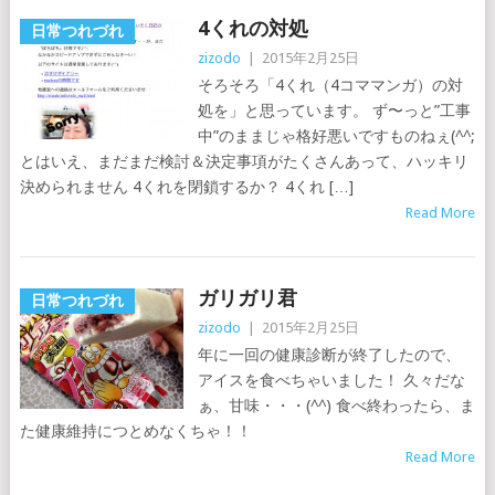
4くれの対処
日常つれづれ
zizodo
|
2015年2月25日
そろそろ「4くれ（4コママンガ）の対
処を」と思っています。 ず〜っと”工事
中”のままじゃ格好悪いですものねぇ(^^;
とはいえ、まだまだ検討＆決定事項がたくさんあって、ハッキリ
決められません 4くれを閉鎖するか？ 4くれ […]
Read More
ガリガリ君
日常つれづれ
zizodo
|
2015年2月25日
年に一回の健康診断が終了したので、
アイスを食べちゃいました！ 久々だな
ぁ、甘味・・・(^^) 食べ終わったら、ま
た健康維持につとめなくちゃ！！
Read More