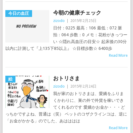
今朝の健康チェック
今日の血圧
zizodo
|
2015年2月25日
日付：0225 最高：106 最低：072 脈
拍：064 歩数：0 メモ：花粉がきっつー
い ☆隠れ高血圧の目安☆ 起床後の30分
以内に計測して『上135下85以上』 ☆目標歩数☆ 6400歩
Read More
おトリさま
絵
zizodo
|
2015年2月24日
我が家のおトリさまは、愛嬌をふりま
くかわりに、巣の外で外貨を稼いでき
てくれるのです 愛嬌かお金か・・・ど
っちかですよね、普通は（笑） ペットのコザクラインコは、逆に
「お金がかかる」のでした、あはははは
Read More