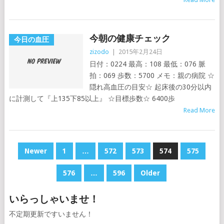
今朝の健康チェック
今日の血圧
zizodo
|
2015年2月24日
日付：0224 最高：108 最低：076 脈
拍：069 歩数：5700 メモ：親の病院 ☆
隠れ高血圧の目安☆ 起床後の30分以内
に計測して『上135下85以上』 ☆目標歩数☆ 6400歩
Read More
投
Newer
1
…
572
573
574
575
稿
576
…
596
Older
の
ペ
いらっしゃいませ！
ー
不定期更新ですいません！