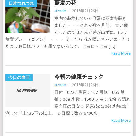
蕎麦の花
日常つれづれ
zizodo
|
2015年2月26日
室内で栽培していた容器に蕎麦を蒔き
ました・・・それが数ヶ月前。 古い種
だったのでほとんど芽が出ずに、ほぼ
放置プレー（ゴメン） ・ ・ ・ そしたら 花が咲いちゃいました！
あまりお日様パワーも届かないらしく、ヒョロッヒョ […]
Read More
今朝の健康チェック
今日の血圧
zizodo
|
2015年2月26日
日付：0226 最高：102 最低：065 脈
拍：068 歩数：1500 メモ：花粉 ☆隠れ
高血圧の目安☆ 起床後の30分以内に計
測して『上135下85以上』 ☆目標歩数☆ 6400歩
Read More