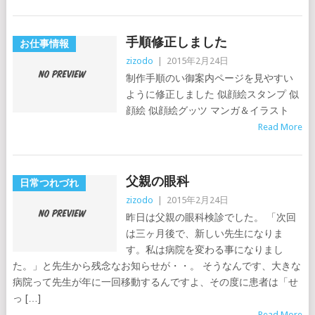
手順修正しました
お仕事情報
zizodo
|
2015年2月24日
制作手順のい御案内ページを見やすい
ように修正しました 似顔絵スタンプ 似
顔絵 似顔絵グッツ マンガ＆イラスト
Read More
父親の眼科
日常つれづれ
zizodo
|
2015年2月24日
昨日は父親の眼科検診でした。 「次回
は三ヶ月後で、新しい先生になりま
す。私は病院を変わる事になりまし
た。」と先生から残念なお知らせが・・。 そうなんです、大きな
病院って先生が年に一回移動するんですよ、その度に患者は「せ
っ […]
Read More