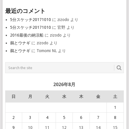
最近のコメント
5分スケッチ20171010
に
zizodo
より
5分スケッチ20171010
に
官野
より
2016最後の納涼船
に
zizodo
より
鵜とウナギ
に
zizodo
より
鵜とウナギ
に
Tomomi NL
より
2026年8月
日
月
火
水
木
金
土
1
2
3
4
5
6
7
8
9
10
11
12
13
14
15