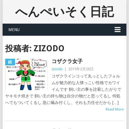
へんぺいそく日記
MENU
投稿者:
ZIZODO
コザクラ女子
絵
zizodo
|
2015年2月26日
コザクラインコって丸っとしたフォル
ムが魅力的な人懐っこい性格でカワイ
イんです 飼い主の事を詮索したがりで
ヤキモチ焼きで 飼い主の持ち物は自分の物だと思ってるし 何処
へでもついてくるし 急に噛み付くし、それも力任せだから […]
Read More